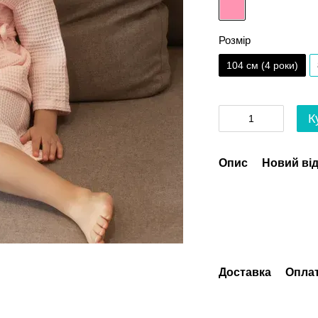
Розмір
104 см (4 роки)
К
Опис
Новий від
Доставка
Опла