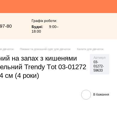
Графік роботи:
-97-80
Будні:
9:00–
18:00
я дівчаток
Піжами та домашній одяг для дівчаток
Халати для дівчаток
чий на запах з кишенями
Артикул
03-
ельний Trendy Тot 03-01272
01272-
59633
 см (4 роки)
В бажання