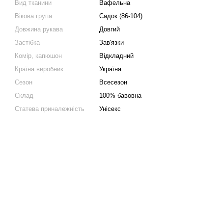
Вид тканини
Вафельна
Вікова група
Садок (86-104)
Довжина рукава
Довгий
Застібка
Зав'язки
Комір, капюшон
Відкладний
Країна виробник
Україна
Сезон
Всесезон
Склад
100% бавовна
Статева приналежність
Унісекс