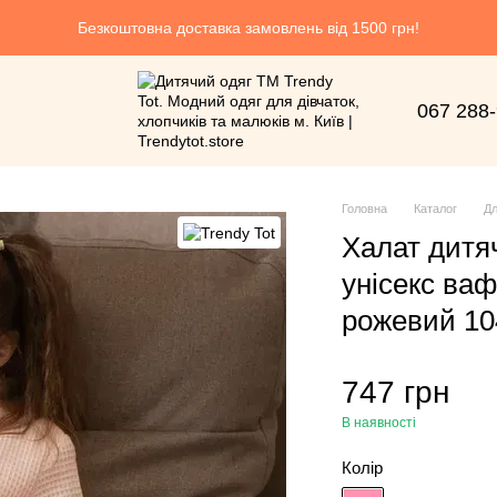
Безкоштовна доставка замовлень від 1500 грн!
067 288
Головна
Каталог
Дл
Халат дитя
унісекс ваф
рожевий 104
747 грн
В наявності
Колір