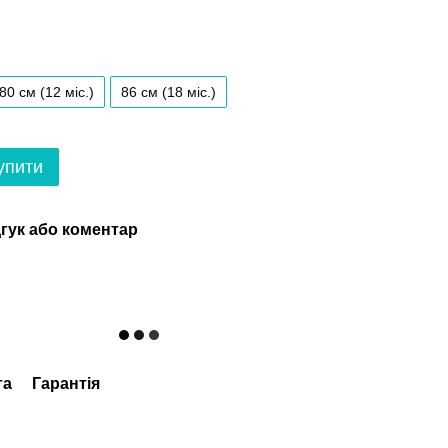
80 см (12 мiс.)
86 см (18 мiс.)
упити
гук або коментар
та
Гарантія