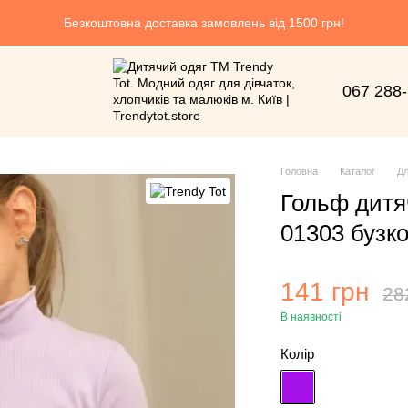
Безкоштовна доставка замовлень від 1500 грн!
067 288
Головна
Каталог
Дл
Гольф дитяч
01303 бузко
141 грн
28
В наявності
Колір