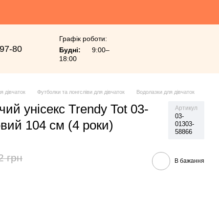
Графік роботи:
-97-80
Будні:
9:00–
18:00
я дівчаток
Футболки та лонгсліви для дівчаток
Водолазки для дівчаток
ий унісекс Trendy Tot 03-
Артикул
03-
вий 104 см (4 роки)
01303-
58866
2 грн
В бажання