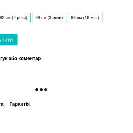
92 см (2 роки)
98 см (3 роки)
86 см (18 мiс.)
упити
гук або коментар
та
Гарантія