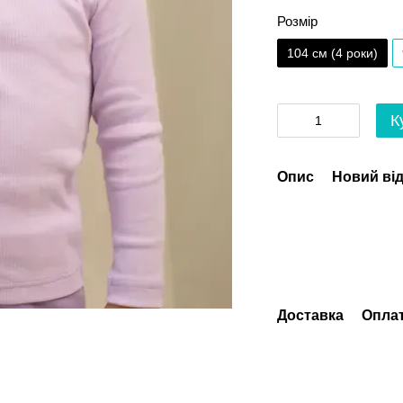
Розмір
104 см (4 роки)
К
Опис
Новий від
Доставка
Опла