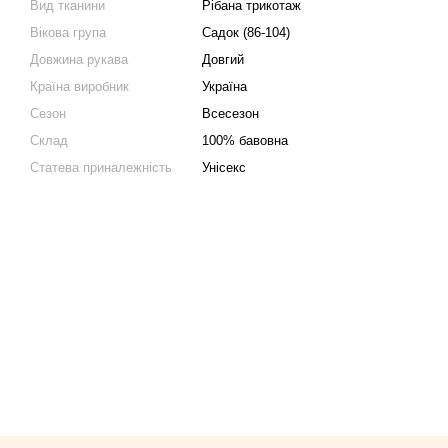
Вид тканини
Рібана трикотаж
Вікова група
Садок (86-104)
Довжина рукава
Довгий
Країна виробник
Україна
Сезон
Всесезон
Склад
100% бавовна
Статева приналежність
Унісекс