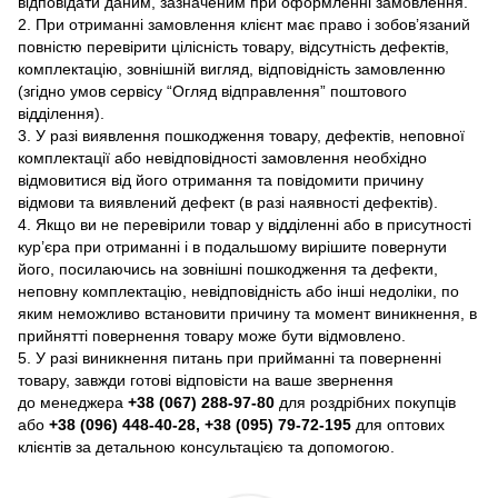
відповідати даним, зазначеним при оформленні замовлення.
2. При отриманні замовлення клієнт має право і зобов’язаний
повністю перевірити цілісність товару, відсутність дефектів,
комплектацію, зовнішній вигляд, відповідність замовленню
(згідно умов сервісу “Огляд відправлення” поштового
відділення).
3. У разі виявлення пошкодження товару, дефектів, неповної
комплектації або невідповідності замовлення необхідно
відмовитися від його отримання та повідомити причину
відмови та виявлений дефект (в разі наявності дефектів).
4. Якщо ви не перевірили товар у відділенні або в присутності
кур’єра при отриманні і в подальшому вирішите повернути
його, посилаючись на зовнішні пошкодження та дефекти,
неповну комплектацію, невідповідність або інші недоліки, по
яким неможливо встановити причину та момент виникнення, в
прийнятті повернення товару може бути відмовлено.
5. У разі виникнення питань при прийманні та поверненні
товару, завжди готові відповісти на ваше звернення
до менеджера
+38 (067) 288-97-80
для роздрібних покупців
або
+38 (096) 448-40-28, +38 (095) 79-72-195
для оптових
клієнтів за детальною консультацією та допомогою.