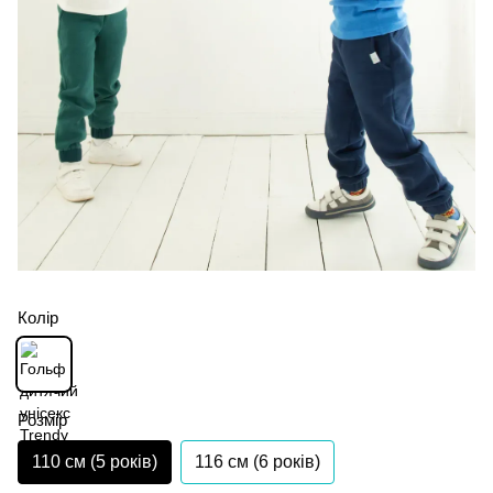
Колір
Розмір
110 см (5 років)
116 см (6 років)