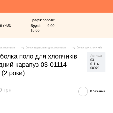
Графік роботи:
-97-80
Будні:
9:00–
18:00
я хлопчиків
Футболки та реглани для хлопчиків
Футболки для хлопчиків
болка поло для хлопчиків
Артикул
03-
дний карапуз 03-01114
01114-
60079
 (2 роки)
0 грн
В бажання