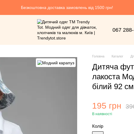
Безкоштовна доставка замовлень від 1500 грн!
067 288
Головна
Каталог
Дл
Дитяча фут
лакоста Мо
білий 92 см
195 грн
39
В наявності
Колір