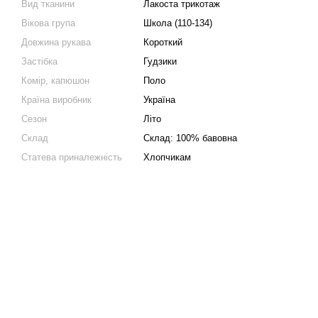
Вид тканини
Лакоста трикотаж
Вікова група
Школа (110-134)
Довжина рукава
Короткий
Застібка
Гудзики
Комір, капюшон
Поло
Країна виробник
Україна
Сезон
Літо
Склад
Склад: 100% бавовна
Статева приналежність
Хлопчикам