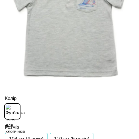
Колір
Розмір
104 см (4 роки)
110 см (5 років)