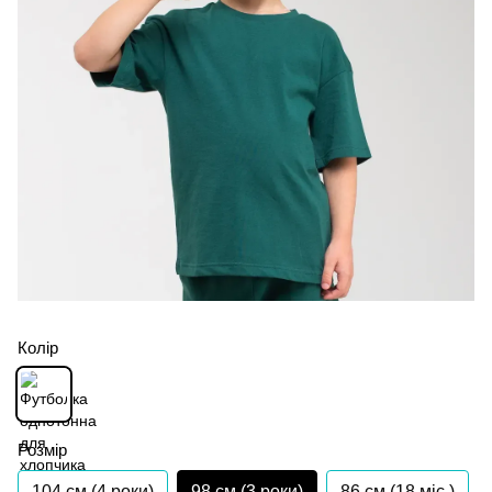
Колір
Розмір
104 см (4 роки)
98 см (3 роки)
86 см (18 мiс.)