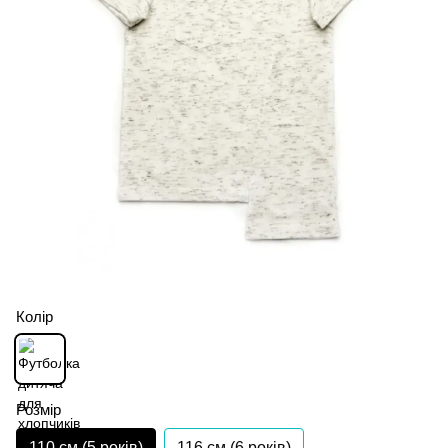
Колір
Розмір
110 см (5 років)
116 см (6 років)