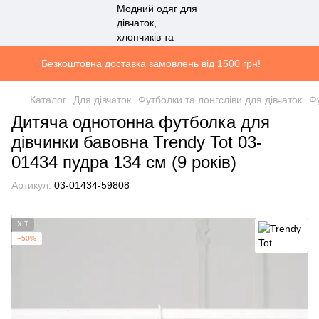
Безкоштовна доставка замовлень від 1500 грн!
Каталог
Для дівчаток
Футболки та лонгсліви для дівчаток
Фу
Дитяча однотонна футболка для
дівчинки бавовна Trendy Tot 03-
01434 пудра 134 см (9 років)
Артикул:
03-01434-59808
ХІТ
−50%