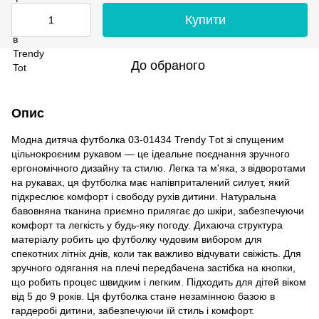
Купити
До обраного
Опис
Модна дитяча футболка 03-01434 Trendy Тot зі спущеним
цільнокроєним рукавом — це ідеальне поєднання зручного
ергономічного дизайну та стилю. Легка та м'яка, з відворотами
на рукавах, ця футболка має напівприталений силует, який
підкреслює комфорт і свободу рухів дитини. Натуральна
бавовняна тканина приємно прилягає до шкіри, забезпечуючи
комфорт та легкість у будь-яку погоду. Дихаюча структура
матеріалу робить цю футболку чудовим вибором для
спекотних літніх днів, коли так важливо відчувати свіжість. Для
зручного одягання на плечі передбачена застібка на кнопки,
що робить процес швидким і легким. Підходить для дітей віком
від 5 до 9 років. Ця футболка стане незамінною базою в
гардеробі дитини, забезпечуючи їй стиль і комфорт.