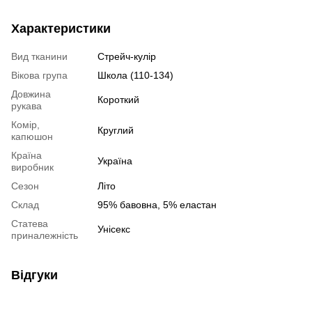
Характеристики
Вид тканини
Стрейч-кулір
Вікова група
Школа (110-134)
Довжина
Короткий
рукава
Комір,
Круглий
капюшон
Країна
Україна
виробник
Сезон
Літо
Склад
95% бавовна, 5% еластан
Статева
Унісекс
приналежність
Відгуки