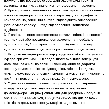
документ, що посвідчує особу. Дані одержувача повинні
відповідати даним, зазначеним при оформленні замовлення.
2. При отриманні замовлення клієнт має право і зобов’язаний
повністю перевірити цілісність товару, відсутність дефектів,
комплектацію, зовнішній вигляд, відповідність замовленню
(згідно умов сервісу “Огляд відправлення” поштового
відділення).
3. У разі виявлення пошкодження товару, дефектів, неповної
комплектації або невідповідності замовлення необхідно
відмовитися від його отримання та повідомити причину
відмови та виявлений дефект (в разі наявності дефектів).
4. Якщо ви не перевірили товар у відділенні або в присутності
кур’єра при отриманні і в подальшому вирішите повернути
його, посилаючись на зовнішні пошкодження та дефекти,
неповну комплектацію, невідповідність або інші недоліки, по
яким неможливо встановити причину та момент виникнення, в
прийнятті повернення товару може бути відмовлено.
5. У разі виникнення питань при прийманні та поверненні
товару, завжди готові відповісти на ваше звернення
до менеджера
+38 (067) 288-97-80
для роздрібних покупців
або
+38 (096) 448-40-28, +38 (095) 79-72-195
для оптових
клієнтів за детальною консультацією та допомогою.