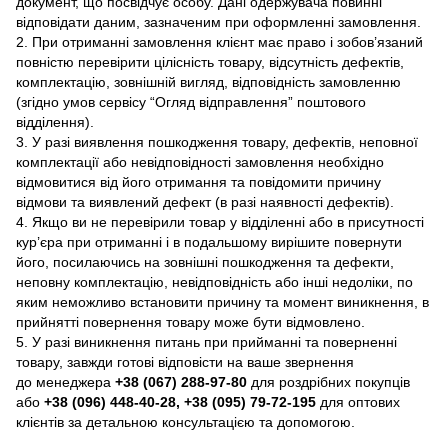
документ, що посвідчує особу. Дані одержувача повинні
відповідати даним, зазначеним при оформленні замовлення.
2. При отриманні замовлення клієнт має право і зобов’язаний
повністю перевірити цілісність товару, відсутність дефектів,
комплектацію, зовнішній вигляд, відповідність замовленню
(згідно умов сервісу “Огляд відправлення” поштового
відділення).
3. У разі виявлення пошкодження товару, дефектів, неповної
комплектації або невідповідності замовлення необхідно
відмовитися від його отримання та повідомити причину
відмови та виявлений дефект (в разі наявності дефектів).
4. Якщо ви не перевірили товар у відділенні або в присутності
кур’єра при отриманні і в подальшому вирішите повернути
його, посилаючись на зовнішні пошкодження та дефекти,
неповну комплектацію, невідповідність або інші недоліки, по
яким неможливо встановити причину та момент виникнення, в
прийнятті повернення товару може бути відмовлено.
5. У разі виникнення питань при прийманні та поверненні
товару, завжди готові відповісти на ваше звернення
до менеджера
+38 (067) 288-97-80
для роздрібних покупців
або
+38 (096) 448-40-28, +38 (095) 79-72-195
для оптових
клієнтів за детальною консультацією та допомогою.