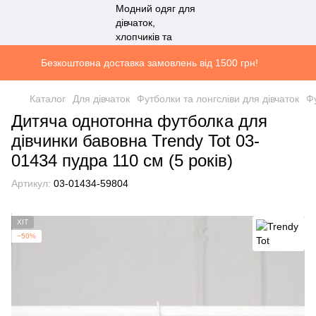
Безкоштовна доставка замовлень від 1500 грн!
Каталог
Для дівчаток
Футболки та лонгсліви для дівчаток
Фу
Дитяча однотонна футболка для
дівчинки бавовна Trendy Tot 03-
01434 пудра 110 см (5 років)
Артикул:
03-01434-59804
ХІТ
−50%