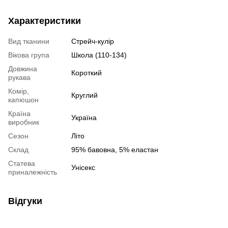
Характеристики
Вид тканини
Стрейч-кулір
Вікова група
Школа (110-134)
Довжина
Короткий
рукава
Комір,
Круглий
капюшон
Країна
Україна
виробник
Сезон
Літо
Склад
95% бавовна, 5% еластан
Статева
Унісекс
приналежність
Відгуки