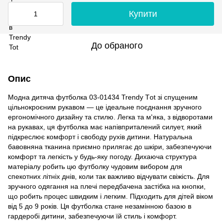
Купити
До обраного
Опис
Модна дитяча футболка 03-01434 Trendy Тot зі спущеним
цільнокроєним рукавом — це ідеальне поєднання зручного
ергономічного дизайну та стилю. Легка та м'яка, з відворотами
на рукавах, ця футболка має напівприталений силует, який
підкреслює комфорт і свободу рухів дитини. Натуральна
бавовняна тканина приємно прилягає до шкіри, забезпечуючи
комфорт та легкість у будь-яку погоду. Дихаюча структура
матеріалу робить цю футболку чудовим вибором для
спекотних літніх днів, коли так важливо відчувати свіжість. Для
зручного одягання на плечі передбачена застібка на кнопки,
що робить процес швидким і легким. Підходить для дітей віком
від 5 до 9 років. Ця футболка стане незамінною базою в
гардеробі дитини, забезпечуючи їй стиль і комфорт.