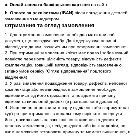
a. Онлайн-оплата банківською карткою
на сайті.
b. Оплата за реквізитами (IBAN)
після погодження деталей
замовлення з менеджером.
Отримання та огляд замовлення
1. Для отримання замовлення необхідно мати при собі
документ, що посвідчує особу. Дані одержувача повинні
відповідати даним, зазначеним при оформленні замовлення.
2. При отриманні замовлення клієнт має право і зобов’язаний
повністю перевірити цілісність товару, відсутність дефектів,
комплектацію, зовнішній вигляд, відповідність замовленню
(згідно умов сервісу “Огляд відправлення” поштового
відділення).
3. У разі виявлення пошкодження товару, дефектів, неповної
комплектації або невідповідності замовлення необхідно
відмовитися від його отримання та повідомити причину
відмови та виявлений дефект (в разі наявності дефектів).
4. Якщо ви не перевірили товар у відділенні або в присутності
кур’єра при отриманні і в подальшому вирішите повернути
його, посилаючись на зовнішні пошкодження та дефекти,
неповну комплектацію, невідповідність або інші недоліки, по
яким неможливо встановити причину та момент виникнення, в