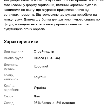
яка добре тягнеться і витримує багаторазові прання. Футболка
має класичну форму горловини, втачний короткий рукав із
защипами по окату, що акуратно прикриває плече від
сонячних променів. Від горловинки до рукава призбірка на
нитку-гумку. Дитяча футболка для дівчинки чудово сидить по
фігурі, а завдяки ексклюзивному принту стане частою
супутницею літніх образів
Характеристики
Вид тканини
Стрейч-кулір
Вікова група
Школа (110-134)
Довжина
Короткий
рукава
Комір,
Круглий
капюшон
Країна
Україна
виробник
Сезон
Літо
Склад
95% бавовна, 5% еластан