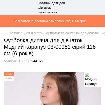
Безкоштовна доставка замовлень від 1500 грн!
Каталог
Для дівчаток
Футболки та лонгсліви для дівчаток
Фу
Футболка дитяча для дівчаток
Модний карапуз 03-00961 сірий 116
см (6 років)
Артикул:
03-00961-44168
SALE
−50%