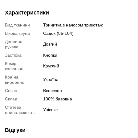
Характеристики
Вид тканини
Тринитка з начосом трикотаж
Вікова група
Садок (86-104)
Довжина
Довгий
рукава
Застібка
Кнопки
Комір,
Круглий
капюшон
Країна
Україна
виробник
Сезон
Всесезон
Склад
100% бавовна
Статева
Унісекс
приналежність
Відгуки