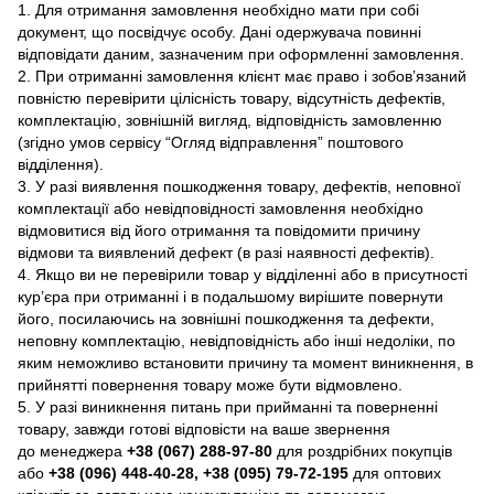
1. Для отримання замовлення необхідно мати при собі
документ, що посвідчує особу. Дані одержувача повинні
відповідати даним, зазначеним при оформленні замовлення.
2. При отриманні замовлення клієнт має право і зобов’язаний
повністю перевірити цілісність товару, відсутність дефектів,
комплектацію, зовнішній вигляд, відповідність замовленню
(згідно умов сервісу “Огляд відправлення” поштового
відділення).
3. У разі виявлення пошкодження товару, дефектів, неповної
комплектації або невідповідності замовлення необхідно
відмовитися від його отримання та повідомити причину
відмови та виявлений дефект (в разі наявності дефектів).
4. Якщо ви не перевірили товар у відділенні або в присутності
кур’єра при отриманні і в подальшому вирішите повернути
його, посилаючись на зовнішні пошкодження та дефекти,
неповну комплектацію, невідповідність або інші недоліки, по
яким неможливо встановити причину та момент виникнення, в
прийнятті повернення товару може бути відмовлено.
5. У разі виникнення питань при прийманні та поверненні
товару, завжди готові відповісти на ваше звернення
до менеджера
+38 (067) 288-97-80
для роздрібних покупців
або
+38 (096) 448-40-28, +38 (095) 79-72-195
для оптових