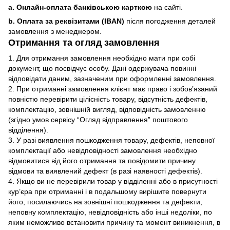
a. Онлайн-оплата банківською карткою
на сайті.
b. Оплата за реквізитами (IBAN)
після погодження деталей
замовлення з менеджером.
Отримання та огляд замовлення
1. Для отримання замовлення необхідно мати при собі
документ, що посвідчує особу. Дані одержувача повинні
відповідати даним, зазначеним при оформленні замовлення.
2. При отриманні замовлення клієнт має право і зобов’язаний
повністю перевірити цілісність товару, відсутність дефектів,
комплектацію, зовнішній вигляд, відповідність замовленню
(згідно умов сервісу “Огляд відправлення” поштового
відділення).
3. У разі виявлення пошкодження товару, дефектів, неповної
комплектації або невідповідності замовлення необхідно
відмовитися від його отримання та повідомити причину
відмови та виявлений дефект (в разі наявності дефектів).
4. Якщо ви не перевірили товар у відділенні або в присутності
кур’єра при отриманні і в подальшому вирішите повернути
його, посилаючись на зовнішні пошкодження та дефекти,
неповну комплектацію, невідповідність або інші недоліки, по
яким неможливо встановити причину та момент виникнення, в