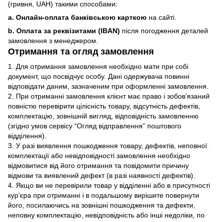
(гривня, UAH) такими способами:
a. Онлайн-оплата банківською карткою
на сайті.
b. Оплата за реквізитами (IBAN)
після погодження деталей
замовлення з менеджером.
Отримання та огляд замовлення
1. Для отримання замовлення необхідно мати при собі
документ, що посвідчує особу. Дані одержувача повинні
відповідати даним, зазначеним при оформленні замовлення.
2. При отриманні замовлення клієнт має право і зобов’язаний
повністю перевірити цілісність товару, відсутність дефектів,
комплектацію, зовнішній вигляд, відповідність замовленню
(згідно умов сервісу “Огляд відправлення” поштового
відділення).
3. У разі виявлення пошкодження товару, дефектів, неповної
комплектації або невідповідності замовлення необхідно
відмовитися від його отримання та повідомити причину
відмови та виявлений дефект (в разі наявності дефектів).
4. Якщо ви не перевірили товар у відділенні або в присутності
кур’єра при отриманні і в подальшому вирішите повернути
його, посилаючись на зовнішні пошкодження та дефекти,
неповну комплектацію, невідповідність або інші недоліки, по