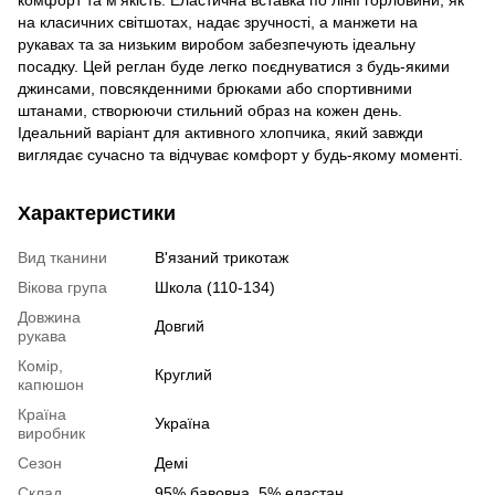
комфорт та м'якість. Еластична вставка по лінії горловини, як
на класичних світшотах, надає зручності, а манжети на
рукавах та за низьким виробом забезпечують ідеальну
посадку. Цей реглан буде легко поєднуватися з будь-якими
джинсами, повсякденними брюками або спортивними
штанами, створюючи стильний образ на кожен день.
Ідеальний варіант для активного хлопчика, який завжди
виглядає сучасно та відчуває комфорт у будь-якому моменті.
Характеристики
Вид тканини
В'язаний трикотаж
Вікова група
Школа (110-134)
Довжина
Довгий
рукава
Комір,
Круглий
капюшон
Країна
Україна
виробник
Сезон
Демі
Склад
95% бавовна, 5% еластан