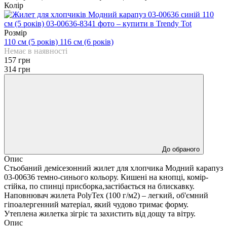
Колір
Розмір
110 см (5 років)
116 см (6 років)
Немає в наявності
157 грн
314 грн
До обраного
Опис
Стьобаний демісезонний жилет для хлопчика Модний карапуз
03-00636 темно-синього кольору. Кишені на кнопці, комір-
стійка, по спинці присборка,застібається на блискавку.
Наповнювач жилета PolyTex (100 г/м2) – легкий, об'ємний
гіпоалергенний матеріал, який чудово тримає форму.
Утеплена жилетка зігріє та захистить від дощу та вітру.
Опис