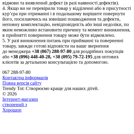
відмови та виявлений дефект (в разі наявності дефектів).
4. Якщо ви не перевірили товар у відділенні або в присутності
кур’єра при отриманні і в подальшому вирішите повернути
його, посилаючись на зовнішні пошкодження та дефекти,
неповну комплектацію, невідповідність або інші недоліки, по
яким неможливо встановити причину та момент виникнення,
в прийнятті повернення товару може бути відмовлено.
5. У разі виникнення питань при прийманні та поверненні
товару, завжди готові відповісти на ваше звернення
до менеджера
+38 (067) 288-97-80
для роздрібних покупців
або
+38 (096) 448-40-28, +38 (095) 79-72-195
для оптових
клієнтів за детальною консультацією та допомогою.
067 288-97-80
Контактна інформація
Повна версія сайту
Trendy Tot: Створюємо краще для наших дітей.
© 2026
Інтернет-магазин
створений з
Хорошоп