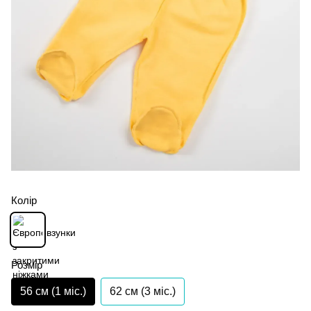
Колір
Розмір
56 см (1 мiс.)
62 см (3 мiс.)