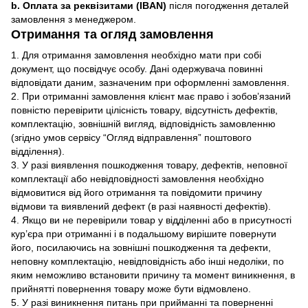
b. Оплата за реквізитами (IBAN)
після погодження деталей
замовлення з менеджером.
Отримання та огляд замовлення
1. Для отримання замовлення необхідно мати при собі
документ, що посвідчує особу. Дані одержувача повинні
відповідати даним, зазначеним при оформленні замовлення.
2. При отриманні замовлення клієнт має право і зобов’язаний
повністю перевірити цілісність товару, відсутність дефектів,
комплектацію, зовнішній вигляд, відповідність замовленню
(згідно умов сервісу “Огляд відправлення” поштового
відділення).
3. У разі виявлення пошкодження товару, дефектів, неповної
комплектації або невідповідності замовлення необхідно
відмовитися від його отримання та повідомити причину
відмови та виявлений дефект (в разі наявності дефектів).
4. Якщо ви не перевірили товар у відділенні або в присутності
кур’єра при отриманні і в подальшому вирішите повернути
його, посилаючись на зовнішні пошкодження та дефекти,
неповну комплектацію, невідповідність або інші недоліки, по
яким неможливо встановити причину та момент виникнення, в
прийнятті повернення товару може бути відмовлено.
5. У разі виникнення питань при прийманні та поверненні