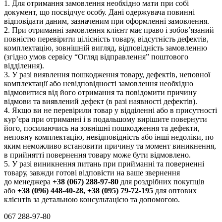
1. Для отримання замовлення необхідно мати при собі
документ, що посвідчує особу. Дані одержувача повинні
відповідати даним, зазначеним при оформленні замовлення.
2. При отриманні замовлення клієнт має право і зобов’язаний
повністю перевірити цілісність товару, відсутність дефектів,
комплектацію, зовнішній вигляд, відповідність замовленню
(згідно умов сервісу “Огляд відправлення” поштового
відділення).
3. У разі виявлення пошкодження товару, дефектів, неповної
комплектації або невідповідності замовлення необхідно
відмовитися від його отримання та повідомити причину
відмови та виявлений дефект (в разі наявності дефектів).
4. Якщо ви не перевірили товар у відділенні або в присутності
кур’єра при отриманні і в подальшому вирішите повернути
його, посилаючись на зовнішні пошкодження та дефекти,
неповну комплектацію, невідповідність або інші недоліки, по
яким неможливо встановити причину та момент виникнення,
в прийнятті повернення товару може бути відмовлено.
5. У разі виникнення питань при прийманні та поверненні
товару, завжди готові відповісти на ваше звернення
до менеджера
+38 (067) 288-97-80
для роздрібних покупців
або
+38 (096) 448-40-28, +38 (095) 79-72-195
для оптових
клієнтів за детальною консультацією та допомогою.
067 288-97-80