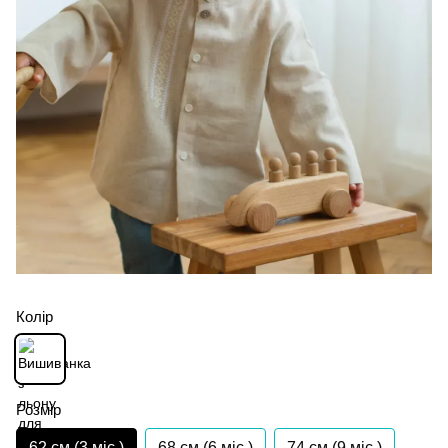
Колір
Розмір
62 см (3 мiс.)
68 см (6 мiс.)
74 см (9 мiс.)