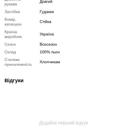
Довгий
рукава
Застібка
Гудзики
Комір,
Стійка
капюшон
Країна
Україна
виробник
Сезон
Всесезон
Склад
100% льон
Статева
Хлопчикам
приналежність
Відгуки
Додайте перший відгук