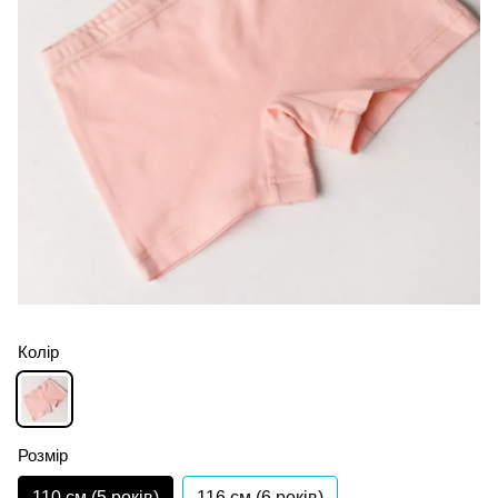
Колір
Розмір
110 см (5 років)
116 см (6 років)