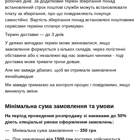
робочих днів. За додатковий термін зберігання понад
встановлений строк поштові служби можуть встановлювати
плату за зберігання, про що повідомляють покупця
самостійно. Вартість зберігання понад вcтановлені поштовими
сервісами терміни сплачує отримувач.
Термін доставки — до 3 днів.
У деяких випадках термін може змінюватися, якщо
замовлення формується з кількох складів, через логістичні
обставини або є незалежні від нас зовнішні чинники - тоді
доставка може тривати трохи довше.
Але ми завжди дбаємо, щоб ви отримали замовлення
якнайшвидше.
Ми завжди тримаємо на контролі процес і повідомимо, якщо
виникнуть зміни.
Мінімальна сума замовлення та умови
На період проведення розпродажу зі знижками до 50%
діють спеціальні умови оформлення замовлень:
Мінімальна сума замовлення —
350 грн
.
При замовленні
від 1500 грн
доставка здійснюється