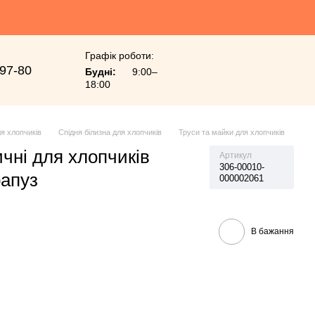
Графік роботи:
-97-80
Будні:
9:00–
18:00
я хлопчиків
Спідня білизна для хлопчиків
Труси та майки для хлопчиків
чні для хлопчиків
Артикул
306-00010-
апуз
000002061
В бажання