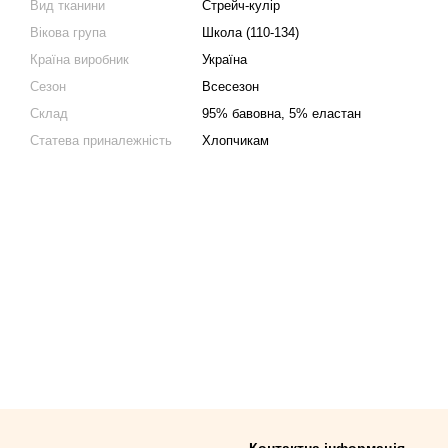
Вид тканини
Стрейч-кулір
Вікова група
Школа (110-134)
Країна виробник
Україна
Сезон
Всесезон
Склад
95% бавовна, 5% еластан
Статева приналежність
Хлопчикам
Контактна інформація