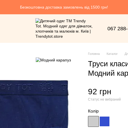
Безкоштовна доставка замовлень від 1500 грн!
067 288
Головна
Каталог
Дл
Труси класи
Модний кар
92 грн
Статус не вибраний
Колір