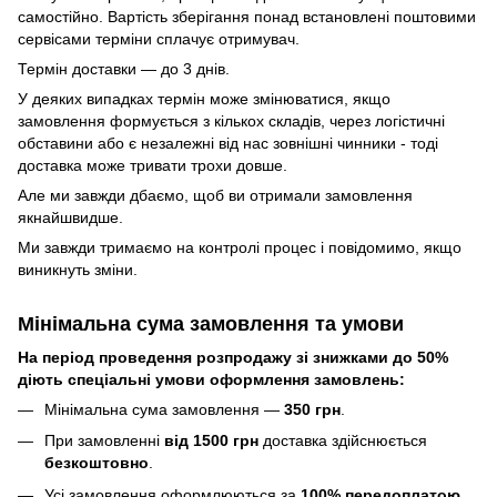
самостійно. Вартість зберігання понад вcтановлені поштовими
сервісами терміни сплачує отримувач.
Термін доставки — до 3 днів.
У деяких випадках термін може змінюватися, якщо
замовлення формується з кількох складів, через логістичні
обставини або є незалежні від нас зовнішні чинники - тоді
доставка може тривати трохи довше.
Але ми завжди дбаємо, щоб ви отримали замовлення
якнайшвидше.
Ми завжди тримаємо на контролі процес і повідомимо, якщо
виникнуть зміни.
Мінімальна сума замовлення та умови
На період проведення розпродажу зі знижками до 50%
діють спеціальні умови оформлення замовлень:
Мінімальна сума замовлення —
350 грн
.
При замовленні
від 1500 грн
доставка здійснюється
безкоштовно
.
Усі замовлення оформлюються за
100% передоплатою
.