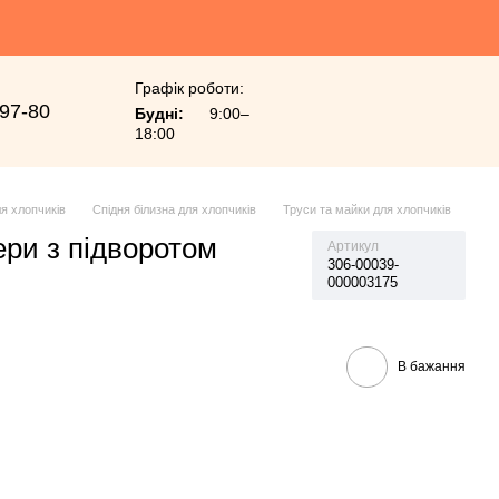
Графік роботи:
-97-80
Будні:
9:00–
18:00
я хлопчиків
Спідня білизна для хлопчиків
Труси та майки для хлопчиків
ери з підворотом
Артикул
306-00039-
000003175
В бажання