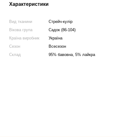
Характеристики
Вид тканини
Стрейч-кулір
Вікова група
Садок (86-104)
Країна виробник
Україна
Сезон
Всесезон
Склад
95% бавовна, 5% лайкра