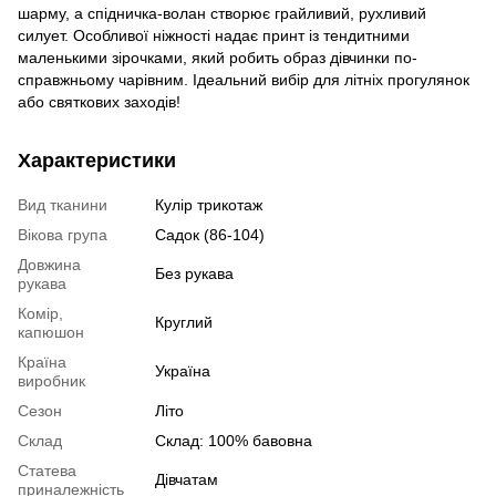
шарму, а спідничка-волан створює грайливий, рухливий
силует. Особливої ніжності надає принт із тендитними
маленькими зірочками, який робить образ дівчинки по-
справжньому чарівним. Ідеальний вибір для літніх прогулянок
або святкових заходів!
Характеристики
Вид тканини
Кулір трикотаж
Вікова група
Садок (86-104)
Довжина
Без рукава
рукава
Комір,
Круглий
капюшон
Країна
Україна
виробник
Сезон
Літо
Склад
Склад: 100% бавовна
Статева
Дівчатам
приналежність