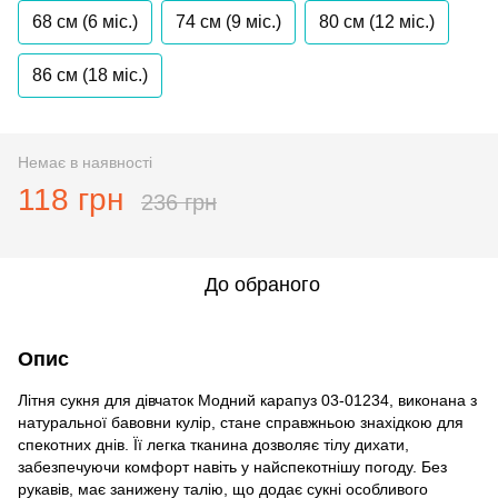
68 см (6 мiс.)
74 см (9 мiс.)
80 см (12 мiс.)
86 см (18 мiс.)
Немає в наявності
118 грн
236 грн
До обраного
Опис
Літня сукня для дівчаток Модний карапуз 03-01234, виконана з
натуральної бавовни кулір, стане справжньою знахідкою для
спекотних днів. Її легка тканина дозволяє тілу дихати,
забезпечуючи комфорт навіть у найспекотнішу погоду. Без
рукавів, має занижену талію, що додає сукні особливого