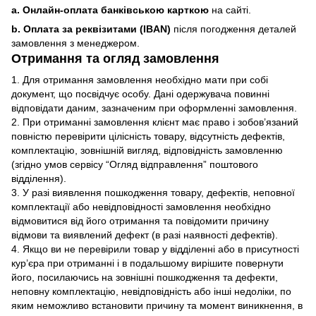
a. Онлайн-оплата банківською карткою
на сайті.
b. Оплата за реквізитами (IBAN)
після погодження деталей
замовлення з менеджером.
Отримання та огляд замовлення
1. Для отримання замовлення необхідно мати при собі
документ, що посвідчує особу. Дані одержувача повинні
відповідати даним, зазначеним при оформленні замовлення.
2. При отриманні замовлення клієнт має право і зобов’язаний
повністю перевірити цілісність товару, відсутність дефектів,
комплектацію, зовнішній вигляд, відповідність замовленню
(згідно умов сервісу “Огляд відправлення” поштового
відділення).
3. У разі виявлення пошкодження товару, дефектів, неповної
комплектації або невідповідності замовлення необхідно
відмовитися від його отримання та повідомити причину
відмови та виявлений дефект (в разі наявності дефектів).
4. Якщо ви не перевірили товар у відділенні або в присутності
кур’єра при отриманні і в подальшому вирішите повернути
його, посилаючись на зовнішні пошкодження та дефекти,
неповну комплектацію, невідповідність або інші недоліки, по
яким неможливо встановити причину та момент виникнення, в