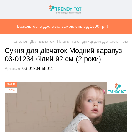
Безкоштовна доставка замовлень від 1500 грн!
Каталог
Для дівчаток
Плаття та спідниці для дівчаток
Платт
Сукня для дівчаток Модний карапуз
03-01234 білий 92 см (2 роки)
Артикул:
03-01234-58011
SALE
−50%