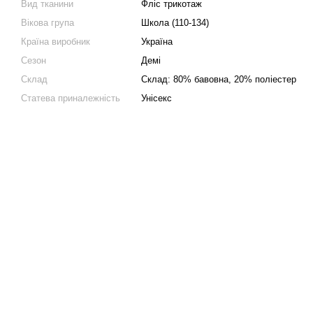
Вид тканини
Фліс трикотаж
Вікова група
Школа (110-134)
Країна виробник
Україна
Сезон
Демі
Склад
Склад: 80% бавовна, 20% поліестер
Статева приналежність
Унісекс