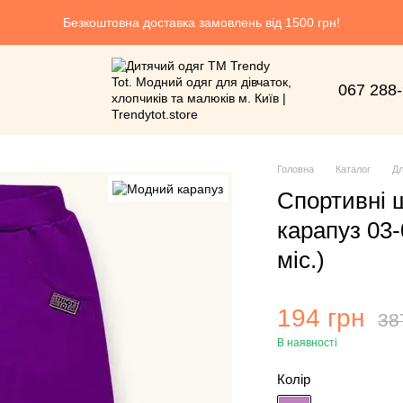
Безкоштовна доставка замовлень від 1500 грн!
067 288
Головна
Каталог
Дл
Спортивні 
карапуз 03-
мiс.)
194 грн
38
В наявності
Колір