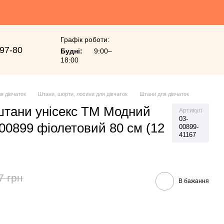
Графік роботи:
-97-80
Будні:
9:00–
18:00
я дівчаток
Штани, шорти, лосини для дівчаток
Штани для дівчаток
штани унісекс ТМ Модний
Артикул
03-
00899 фіолетовий 80 см (12
00899-
41167
7 грн
В бажання