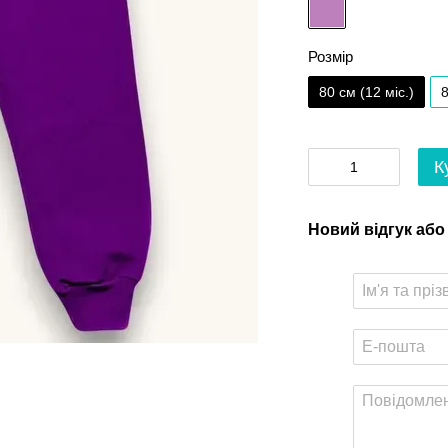
Розмір
80 см (12 мiс.)
8
К
Новий відгук або