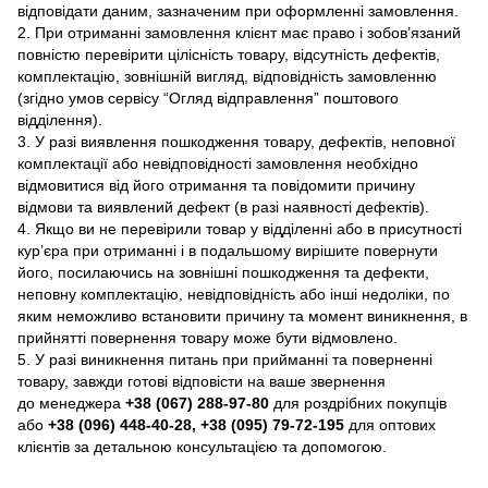
відповідати даним, зазначеним при оформленні замовлення.
2. При отриманні замовлення клієнт має право і зобов’язаний
повністю перевірити цілісність товару, відсутність дефектів,
комплектацію, зовнішній вигляд, відповідність замовленню
(згідно умов сервісу “Огляд відправлення” поштового
відділення).
3. У разі виявлення пошкодження товару, дефектів, неповної
комплектації або невідповідності замовлення необхідно
відмовитися від його отримання та повідомити причину
відмови та виявлений дефект (в разі наявності дефектів).
4. Якщо ви не перевірили товар у відділенні або в присутності
кур’єра при отриманні і в подальшому вирішите повернути
його, посилаючись на зовнішні пошкодження та дефекти,
неповну комплектацію, невідповідність або інші недоліки, по
яким неможливо встановити причину та момент виникнення, в
прийнятті повернення товару може бути відмовлено.
5. У разі виникнення питань при прийманні та поверненні
товару, завжди готові відповісти на ваше звернення
до менеджера
+38 (067) 288-97-80
для роздрібних покупців
або
+38 (096) 448-40-28, +38 (095) 79-72-195
для оптових
клієнтів за детальною консультацією та допомогою.