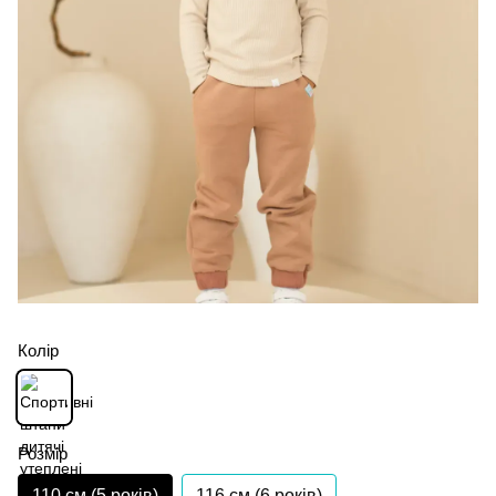
Колір
Розмір
110 см (5 років)
116 см (6 років)