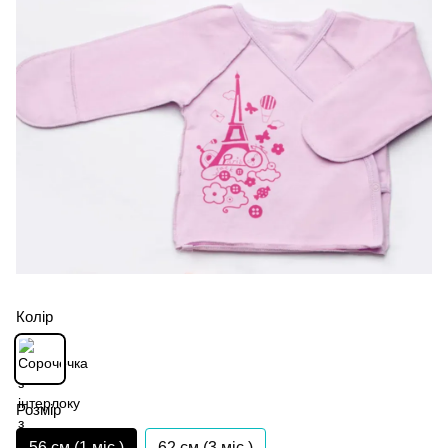
Колір
Розмір
56 см (1 мiс.)
62 см (3 мiс.)