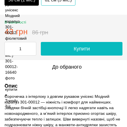
В наявності
43 грн
86 грн
Купити
До обраного
Опис
Сорочечка з інтерлоку з довгим рукавом унісекс Модний
карапуз 301-00012 — ніжність і комфорт для найменших.
Завдяки бічній застібці-кнопочці її легко надягати навіть на
новонародженого, а м’який інтерлок приємно огортає шкіру,
забезпечуючи тепло і затишок. Шви вивернуті назовні, щоб не
подразнювати ніжну шкіру, а манжети-антидряпки захистять