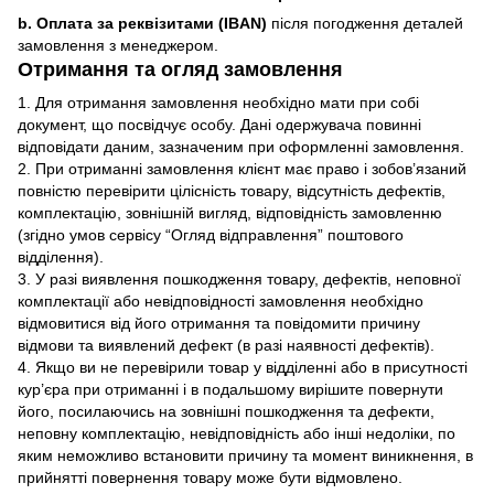
b. Оплата за реквізитами (IBAN)
після погодження деталей
замовлення з менеджером.
Отримання та огляд замовлення
1. Для отримання замовлення необхідно мати при собі
документ, що посвідчує особу. Дані одержувача повинні
відповідати даним, зазначеним при оформленні замовлення.
2. При отриманні замовлення клієнт має право і зобов’язаний
повністю перевірити цілісність товару, відсутність дефектів,
комплектацію, зовнішній вигляд, відповідність замовленню
(згідно умов сервісу “Огляд відправлення” поштового
відділення).
3. У разі виявлення пошкодження товару, дефектів, неповної
комплектації або невідповідності замовлення необхідно
відмовитися від його отримання та повідомити причину
відмови та виявлений дефект (в разі наявності дефектів).
4. Якщо ви не перевірили товар у відділенні або в присутності
кур’єра при отриманні і в подальшому вирішите повернути
його, посилаючись на зовнішні пошкодження та дефекти,
неповну комплектацію, невідповідність або інші недоліки, по
яким неможливо встановити причину та момент виникнення, в
прийнятті повернення товару може бути відмовлено.