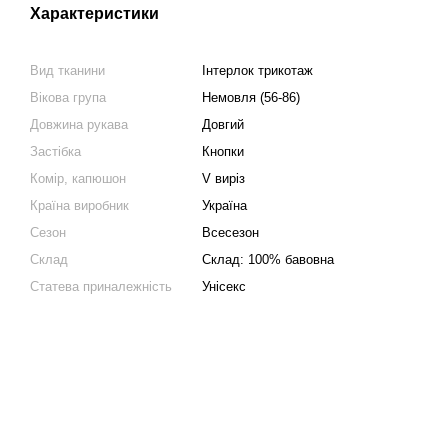
Характеристики
Вид тканини
Інтерлок трикотаж
Вікова група
Немовля (56-86)
Довжина рукава
Довгий
Застібка
Кнопки
Комір, капюшон
V виріз
Країна виробник
Україна
Сезон
Всесезон
Склад
Склад: 100% бавовна
Статева приналежність
Унісекс