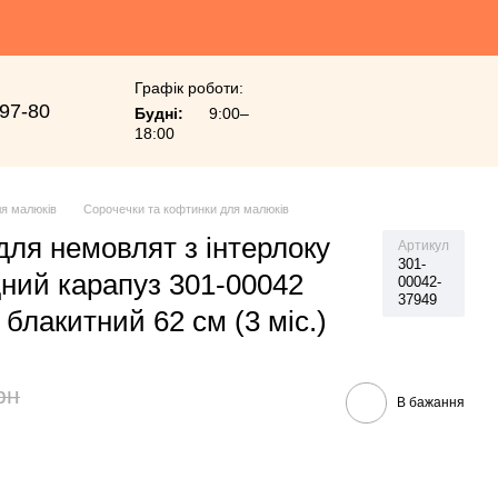
Графік роботи:
-97-80
Будні:
9:00–
18:00
я малюків
Сорочечки та кофтинки для малюків
для немовлят з інтерлоку
Артикул
301-
дний карапуз 301-00042
00042-
37949
блакитний 62 см (3 мiс.)
рн
В бажання