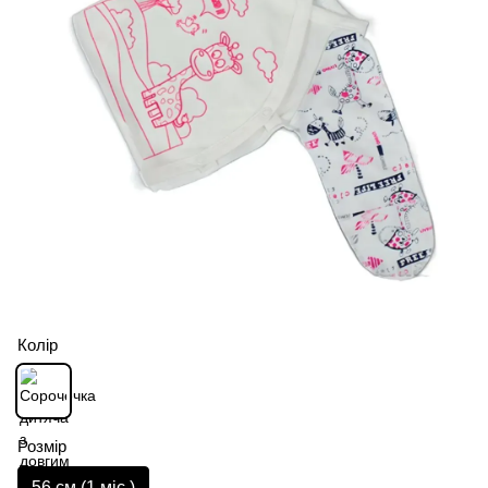
Колір
Розмір
56 см (1 мiс.)