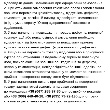
відповідати даним, зазначеним при оформленні замовлення.
2. При отриманні замовлення клієнт має право і зобов’язаний
повністю перевірити цілісність товару, відсутність дефектів,
комплектацію, зовнішній вигляд, відповідність замовленню
(згідно умов сервісу “Огляд відправлення” поштового
відділення).
3. У разі виявлення пошкодження товару, дефектів, неповної
комплектації або невідповідності замовлення необхідно
відмовитися від його отримання та повідомити причину
відмови та виявлений дефект (в разі наявності дефектів).
4. Якщо ви не перевірили товар у відділенні або в присутності
кур’єра при отриманні і в подальшому вирішите повернути
його, посилаючись на зовнішні пошкодження та дефекти,
неповну комплектацію, невідповідність або інші недоліки, по
яким неможливо встановити причину та момент виникнення, в
прийнятті повернення товару може бути відмовлено.
5. У разі виникнення питань при прийманні та поверненні
товару, завжди готові відповісти на ваше звернення
до менеджера
+38 (067) 288-97-80
для роздрібних покупців
або
+38 (096) 448-40-28, +38 (095) 79-72-195
для оптових
клієнтів за детальною консультацією та допомогою.