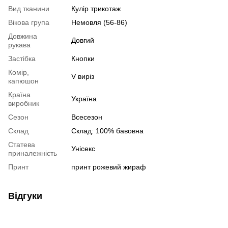
Вид тканини
Кулір трикотаж
Вікова група
Немовля (56-86)
Довжина
Довгий
рукава
Застібка
Кнопки
Комір,
V виріз
капюшон
Країна
Україна
виробник
Сезон
Всесезон
Склад
Склад: 100% бавовна
Статева
Унісекс
приналежність
Принт
принт рожевий жираф
Відгуки