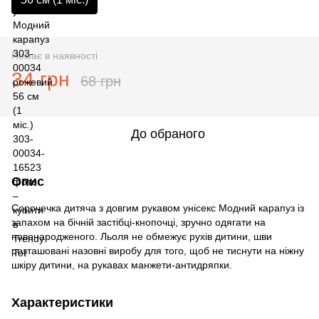
Немає в наявності
34 грн
68 грн
До обраного
Опис
Сорочечка дитяча з довгим рукавом унісекс Модний карапуз із
запахом на бічній застібці-кнопочці, зручно одягати на
новонародженого. Льоля не обмежує рухів дитини, шви
розташовані назовні виробу для того, щоб не тиснути на ніжну
шкіру дитини, на рукавах манжети-антидряпки.
Характеристики