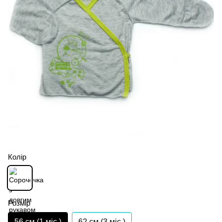
Колір
Розмір
56 см (1 мiс.)
62 см (3 мiс.)