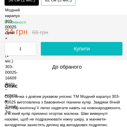
В наявності
34 грн
68 грн
Купити
До обраного
Опис
Сорочечка з довгим рукавом унісекс ТМ Модний карапуз 303-
00025 виготовлена з бавовняної тканини кулір. Завдяки бічній
застібці-кнопочці її легко надягати навіть на новонародженого,
а м’який кулір приємно огортає малюка. Шви вивернуті
назовні, щоб не подразнювати ніжну шкіру, а манжети-
антидряпки захистять дитину від випадкових подряпин.