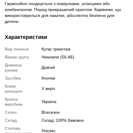
Гармонійно поєднується з повзунками, штанцями або
комбінезоном. Перед прикрашений принтом. Барвники, що
використовуються для накатки, абсолютно безпечні для
дитини.
Характеристики
Вид тканини
Кулір трикотаж
Вікова група
Немовля (56-86)
Довжина
Довгий
рукава
Застібка
Кнопки
Комір,
V виріз
капюшон
Країна
Україна
виробник
Сезон
Всесезон
Склад
Склад: 100% бавовна
Статева
Унісекс