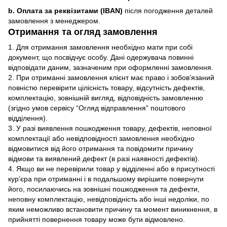
b. Оплата за реквізитами (IBAN)
після погодження деталей
замовлення з менеджером.
Отримання та огляд замовлення
1. Для отримання замовлення необхідно мати при собі
документ, що посвідчує особу. Дані одержувача повинні
відповідати даним, зазначеним при оформленні замовлення.
2. При отриманні замовлення клієнт має право і зобов’язаний
повністю перевірити цілісність товару, відсутність дефектів,
комплектацію, зовнішній вигляд, відповідність замовленню
(згідно умов сервісу “Огляд відправлення” поштового
відділення).
3. У разі виявлення пошкодження товару, дефектів, неповної
комплектації або невідповідності замовлення необхідно
відмовитися від його отримання та повідомити причину
відмови та виявлений дефект (в разі наявності дефектів).
4. Якщо ви не перевірили товар у відділенні або в присутності
кур’єра при отриманні і в подальшому вирішите повернути
його, посилаючись на зовнішні пошкодження та дефекти,
неповну комплектацію, невідповідність або інші недоліки, по
яким неможливо встановити причину та момент виникнення, в
прийнятті повернення товару може бути відмовлено.