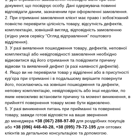
документ, що посвідчує особу. Дані одержувача повинні
відповідати даним, зазначеним при оформленні замовлення.
2. При отриманні замовлення клієнт має право і зобов’язаний
повністю перевірити цілісність товару, відсутність дефектів,
комплектацію, зовнішній вигляд, відповідність замовленню
(згідно умов сервісу “Огляд відправлення” поштового
відділення).
3. У разі виявлення пошкодження товару, дефектів, неповної
комплектації або невідповідності замовлення необхідно
відмовитися від його отримання та повідомити причину
відмови та виявлений дефект (в разі наявності дефектів).
4. Якщо ви не перевірили товар у відділенні або в присутності
кур’єра при отриманні і в подальшому вирішите повернути
його, посилаючись на зовнішні пошкодження та дефекти,
неповну комплектацію, невідповідність або інші недоліки, по
яким неможливо встановити причину та момент виникнення, в
прийнятті повернення товару може бути відмовлено.
5. У разі виникнення питань при прийманні та поверненні
товару, завжди готові відповісти на ваше звернення
до менеджера
+38 (067) 288-97-80
для роздрібних покупців
або
+38 (096) 448-40-28, +38 (095) 79-72-195
для оптових
клієнтів за детальною консультацією та допомогою.