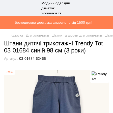
Безкоштовна доставка замовлень від 1500 грн!
Каталог
Для хлопчиків
Штани та шорти для хлопчиків
Штан
Штани дитячі трикотажні Trendy Tot
03-01684 синій 98 см (3 роки)
Артикул:
03-01684-62465
−50%