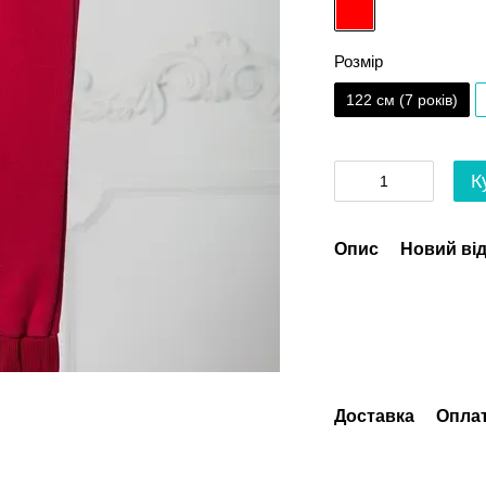
Розмір
122 см (7 років)
К
Опис
Новий від
Доставка
Опла