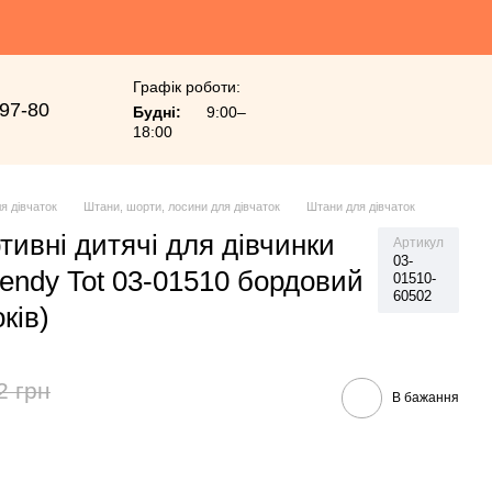
Графік роботи:
-97-80
Будні:
9:00–
18:00
я дівчаток
Штани, шорти, лосини для дівчаток
Штани для дівчаток
тивні дитячі для дівчинки
Артикул
03-
rendy Tot 03-01510 бордовий
01510-
60502
ків)
2 грн
В бажання