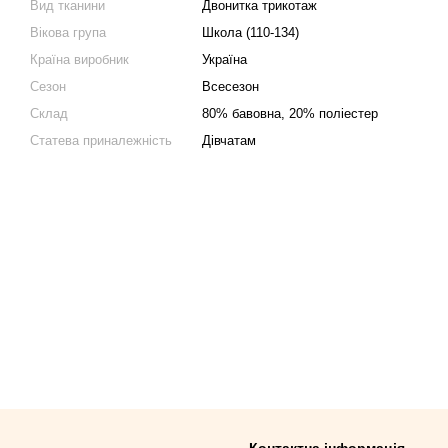
Вид тканини
Двонитка трикотаж
Вікова група
Школа (110-134)
Країна виробник
Україна
Сезон
Всесезон
Склад
80% бавовна, 20% поліестер
Статева приналежність
Дівчатам
Контактна інформація