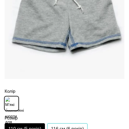
Колір
Розмір
110 см (5 років)
116 см (6 років)