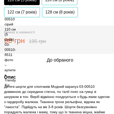
122 см (7 років)
128 см (8 років)
Немає в наявності
98 грн
195 грн
До обраного
Опис
Дитячі шорти для хлопчиків Модний карапуз 03-00510
довжиною до середини стегна, по талії пояс на гумці зі
шнурком в тон. Виріб відмінно поєднується з будь-яким одягом
з гардеробу малюка. Тканина трохи рельєфна, відома як
"лакоста". Підійдуть на вік 3-8 років. Шорти безсумнівно
порадують малюка і маму, тому що їх тканина міцна, майже