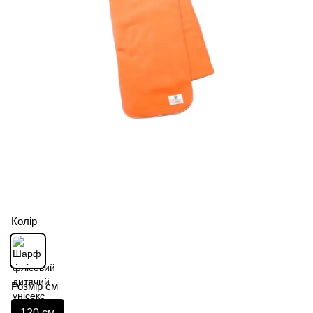
Колір
Розмір см
120 см