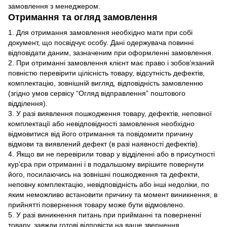
замовлення з менеджером.
Отримання та огляд замовлення
1. Для отримання замовлення необхідно мати при собі
документ, що посвідчує особу. Дані одержувача повинні
відповідати даним, зазначеним при оформленні замовлення.
2. При отриманні замовлення клієнт має право і зобов’язаний
повністю перевірити цілісність товару, відсутність дефектів,
комплектацію, зовнішній вигляд, відповідність замовленню
(згідно умов сервісу “Огляд відправлення” поштового
відділення).
3. У разі виявлення пошкодження товару, дефектів, неповної
комплектації або невідповідності замовлення необхідно
відмовитися від його отримання та повідомити причину
відмови та виявлений дефект (в разі наявності дефектів).
4. Якщо ви не перевірили товар у відділенні або в присутності
кур’єра при отриманні і в подальшому вирішите повернути
його, посилаючись на зовнішні пошкодження та дефекти,
неповну комплектацію, невідповідність або інші недоліки, по
яким неможливо встановити причину та момент виникнення, в
прийнятті повернення товару може бути відмовлено.
5. У разі виникнення питань при прийманні та поверненні
товару, завжди готові відповісти на ваше звернення