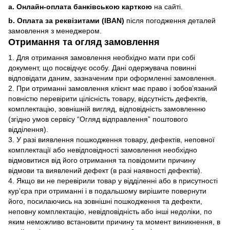
a. Онлайн-оплата банківською карткою
на сайті.
b. Оплата за реквізитами (IBAN)
після погодження деталей
замовлення з менеджером.
Отримання та огляд замовлення
1. Для отримання замовлення необхідно мати при собі
документ, що посвідчує особу. Дані одержувача повинні
відповідати даним, зазначеним при оформленні замовлення.
2. При отриманні замовлення клієнт має право і зобов’язаний
повністю перевірити цілісність товару, відсутність дефектів,
комплектацію, зовнішній вигляд, відповідність замовленню
(згідно умов сервісу “Огляд відправлення” поштового
відділення).
3. У разі виявлення пошкодження товару, дефектів, неповної
комплектації або невідповідності замовлення необхідно
відмовитися від його отримання та повідомити причину
відмови та виявлений дефект (в разі наявності дефектів).
4. Якщо ви не перевірили товар у відділенні або в присутності
кур’єра при отриманні і в подальшому вирішите повернути
його, посилаючись на зовнішні пошкодження та дефекти,
неповну комплектацію, невідповідність або інші недоліки, по
яким неможливо встановити причину та момент виникнення, в