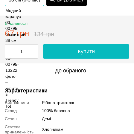
В наявності
67 грн
134 грн
Купити
До обраного
Характеристики
Вид тканини
Рібана трикотаж
Склад
100% бавовна
Сезон
Демі
Статева
Хлопчикам
приналежність