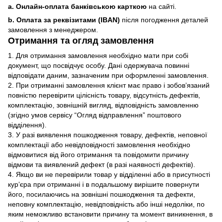
a. Онлайн-оплата банківською карткою
на сайті.
b. Оплата за реквізитами (IBAN)
після погодження деталей
замовлення з менеджером.
Отримання та огляд замовлення
1. Для отримання замовлення необхідно мати при собі
документ, що посвідчує особу. Дані одержувача повинні
відповідати даним, зазначеним при оформленні замовлення.
2. При отриманні замовлення клієнт має право і зобов’язаний
повністю перевірити цілісність товару, відсутність дефектів,
комплектацію, зовнішній вигляд, відповідність замовленню
(згідно умов сервісу “Огляд відправлення” поштового
відділення).
3. У разі виявлення пошкодження товару, дефектів, неповної
комплектації або невідповідності замовлення необхідно
відмовитися від його отримання та повідомити причину
відмови та виявлений дефект (в разі наявності дефектів).
4. Якщо ви не перевірили товар у відділенні або в присутності
кур’єра при отриманні і в подальшому вирішите повернути
його, посилаючись на зовнішні пошкодження та дефекти,
неповну комплектацію, невідповідність або інші недоліки, по
яким неможливо встановити причину та момент виникнення, в