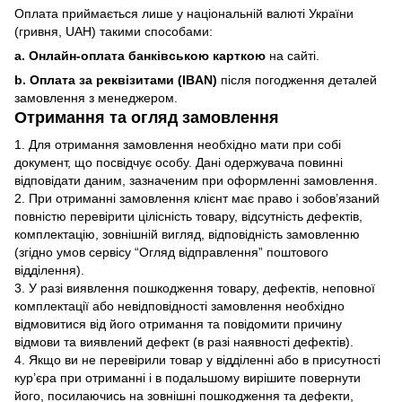
Оплата приймається лише у національній валюті України
(гривня, UAH) такими способами:
a. Онлайн-оплата банківською карткою
на сайті.
b. Оплата за реквізитами (IBAN)
після погодження деталей
замовлення з менеджером.
Отримання та огляд замовлення
1. Для отримання замовлення необхідно мати при собі
документ, що посвідчує особу. Дані одержувача повинні
відповідати даним, зазначеним при оформленні замовлення.
2. При отриманні замовлення клієнт має право і зобов’язаний
повністю перевірити цілісність товару, відсутність дефектів,
комплектацію, зовнішній вигляд, відповідність замовленню
(згідно умов сервісу “Огляд відправлення” поштового
відділення).
3. У разі виявлення пошкодження товару, дефектів, неповної
комплектації або невідповідності замовлення необхідно
відмовитися від його отримання та повідомити причину
відмови та виявлений дефект (в разі наявності дефектів).
4. Якщо ви не перевірили товар у відділенні або в присутності
кур’єра при отриманні і в подальшому вирішите повернути
його, посилаючись на зовнішні пошкодження та дефекти,