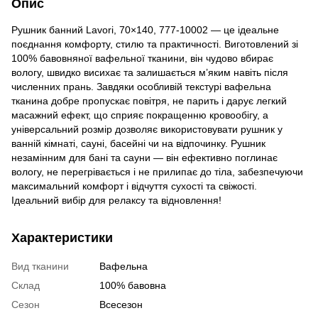
Опис
Рушник банний Lavori, 70×140, 777-10002 — це ідеальне
поєднання комфорту, стилю та практичності. Виготовлений зі
100% бавовняної вафельної тканини, він чудово вбирає
вологу, швидко висихає та залишається м’яким навіть після
численних прань. Завдяки особливій текстурі вафельна
тканина добре пропускає повітря, не парить і дарує легкий
масажний ефект, що сприяє покращенню кровообігу, а
універсальний розмір дозволяє використовувати рушник у
ванній кімнаті, сауні, басейні чи на відпочинку. Рушник
незамінним для бані та сауни — він ефективно поглинає
вологу, не перегрівається і не прилипає до тіла, забезпечуючи
максимальний комфорт і відчуття сухості та свіжості.
Ідеальний вибір для релаксу та відновлення!
Характеристики
Вид тканини
Вафельна
Склад
100% бавовна
Сезон
Всесезон