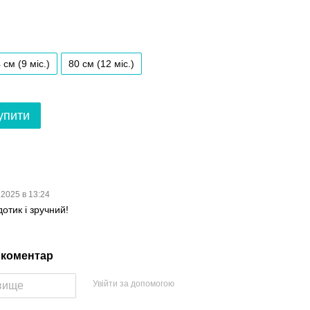
 см (9 мiс.)
80 см (12 мiс.)
упити
.2025 в 13:24
отик і зручний!
 коментар
Увійти за допомогою