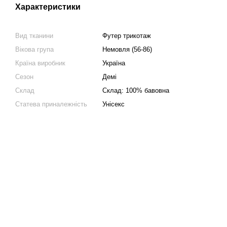
Характеристики
Вид тканини
Футер трикотаж
Вікова група
Немовля (56-86)
Країна виробник
Україна
Сезон
Демі
Склад
Склад: 100% бавовна
Статева приналежність
Унісекс