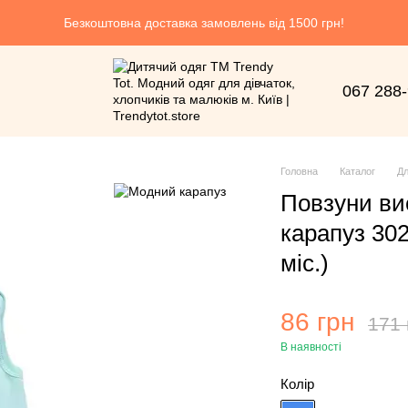
Безкоштовна доставка замовлень від 1500 грн!
067 288
Головна
Каталог
Дл
Повзуни ви
карапуз 302
мiс.)
86 грн
171 
В наявності
Колір