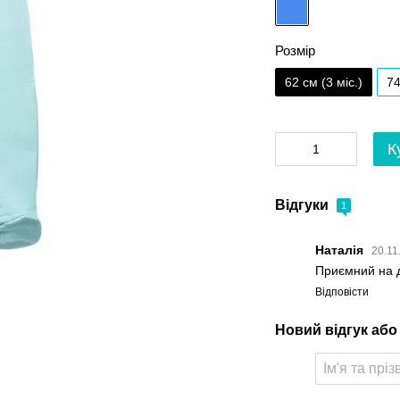
Розмір
62 см (3 мiс.)
74
К
Відгуки
1
Наталія
20.11
Приємний на д
Відповісти
Новий відгук або