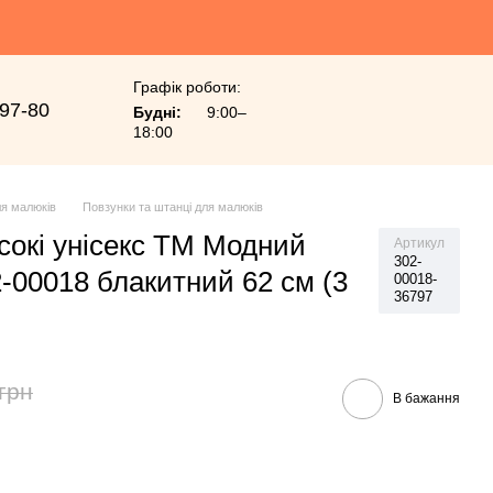
Графік роботи:
-97-80
Будні:
9:00–
18:00
я малюків
Повзунки та штанці для малюків
сокі унісекс ТМ Модний
Артикул
302-
-00018 блакитний 62 см (3
00018-
36797
грн
В бажання