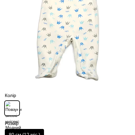
Колір
Розмір
80 см (12 мiс.)