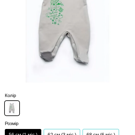
Колір
Розмір
56 см (1 мiс.)
62 см (3 мiс.)
68 см (6 мiс.)