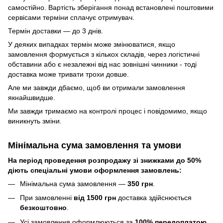
самостійно. Вартість зберігання понад вcтановлені поштовими
сервісами терміни сплачує отримувач.
Термін доставки — до 3 днів.
У деяких випадках термін може змінюватися, якщо
замовлення формується з кількох складів, через логістичні
обставини або є незалежні від нас зовнішні чинники - тоді
доставка може тривати трохи довше.
Але ми завжди дбаємо, щоб ви отримали замовлення
якнайшвидше.
Ми завжди тримаємо на контролі процес і повідомимо, якщо
виникнуть зміни.
Мінімальна сума замовлення та умови
На період проведення розпродажу зі знижками до 50%
діють спеціальні умови оформлення замовлень:
Мінімальна сума замовлення —
350 грн
.
При замовленні
від 1500 грн
доставка здійснюється
безкоштовно
.
Усі замовлення оформлюються за
100% передоплатою
.