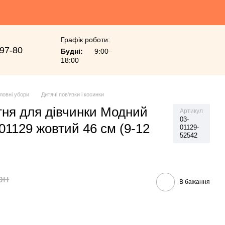
Графік роботи:
-97-80
Будні:
9:00–
18:00
ловні убори
Дитячі пов'язки і косинки
ітня для дівчинки Модний
Артикул
03-
01129 жовтий 46 см (9-12
01129-
52542
рн
В бажання