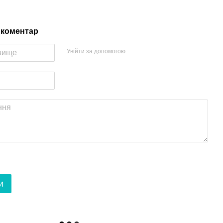
 коментар
Увійти за допомогою
и