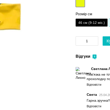
Розмір см
46 см (9-12 міс.)
К
Відгуки
4
Светлана 
Пов'язка не ті
прохолодну по
Відповісти
Света
25.04.2
Гарна.зручна!!
Відповісти