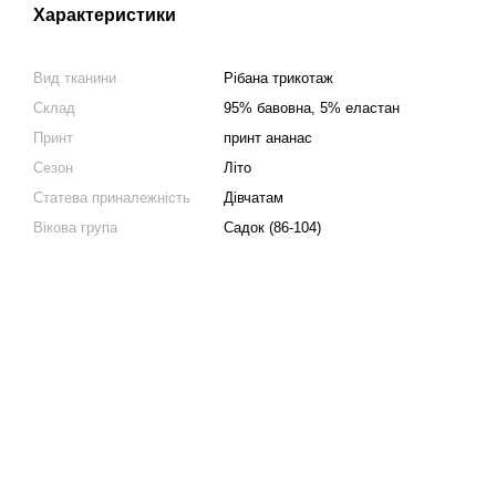
Характеристики
Вид тканини
Рібана трикотаж
Склад
95% бавовна, 5% еластан
Принт
принт ананас
Сезон
Літо
Статева приналежність
Дівчатам
Вікова група
Садок (86-104)