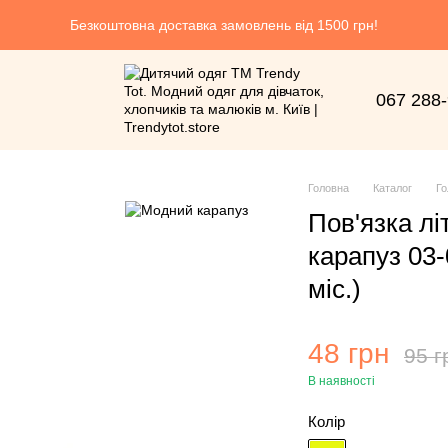
Безкоштовна доставка замовлень від 1500 грн!
067 288
Головна
Каталог
Го
Пов'язка л
карапуз 03-
міс.)
48 грн
95 г
В наявності
Колір