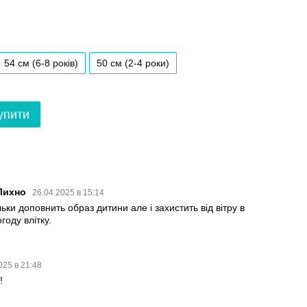
54 см (6-8 років)
50 см (2-4 роки)
упити
Лихно
26.04.2025 в 15:14
льки доповнить образ дитини але і захистить від вітру в
году влітку.
025 в 21:48
!