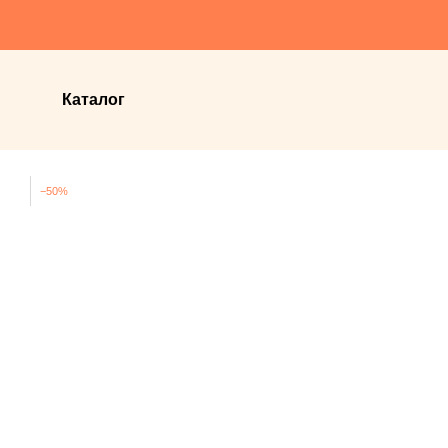
Перейти до основного контенту
Каталог
−50%