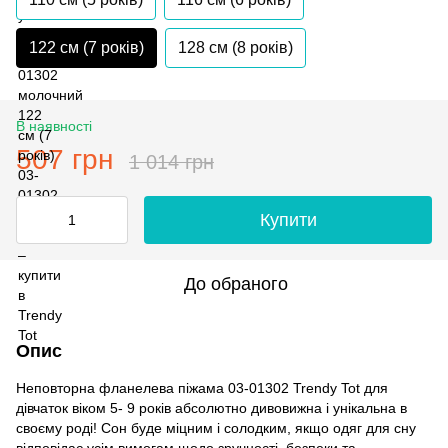
122 см (7 років)
128 см (8 років)
В наявності
507 грн
1 014 грн
Купити
До обраного
Опис
Неповторна фланелева піжама 03-01302 Trendy Tot для
дівчаток віком 5- 9 років абсолютно дивовижна і унікальна в
своєму роді! Сон буде міцним і солодким, якщо одяг для сну