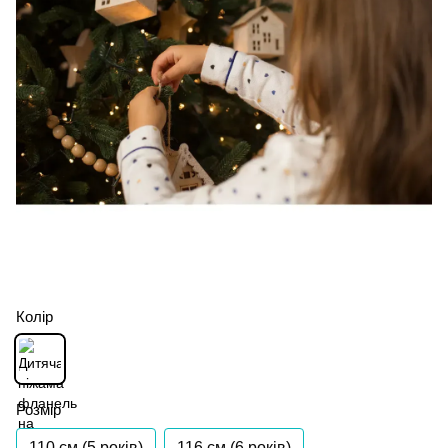
Колір
Розмір
110 см (5 років)
116 см (6 років)