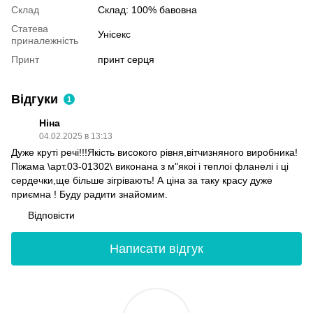
Склад
Склад: 100% бавовна
Статева
Унісекс
приналежність
Принт
принт серця
Відгуки
1
Ніна
04.02.2025 в 13:13
Дуже круті речі!!!Якість високого рівня,вітчизняного виробника!
Піжама \арт.03-01302\ виконана з м"якоі і теплоі фланелі і ці
сердечки,ще більше зігрівають! А ціна за таку красу дуже
приємна ! Буду радити знайомим.
Відповісти
Написати відгук