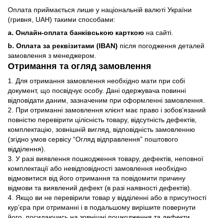
Оплата приймається лише у національній валюті України
(гривня, UAH) такими способами:
a. Онлайн-оплата банківською карткою
на сайті.
b. Оплата за реквізитами (IBAN)
після погодження деталей
замовлення з менеджером.
Отримання та огляд замовлення
1. Для отримання замовлення необхідно мати при собі
документ, що посвідчує особу. Дані одержувача повинні
відповідати даним, зазначеним при оформленні замовлення.
2. При отриманні замовлення клієнт має право і зобов’язаний
повністю перевірити цілісність товару, відсутність дефектів,
комплектацію, зовнішній вигляд, відповідність замовленню
(згідно умов сервісу “Огляд відправлення” поштового
відділення).
3. У разі виявлення пошкодження товару, дефектів, неповної
комплектації або невідповідності замовлення необхідно
відмовитися від його отримання та повідомити причину
відмови та виявлений дефект (в разі наявності дефектів).
4. Якщо ви не перевірили товар у відділенні або в присутності
кур’єра при отриманні і в подальшому вирішите повернути
його, посилаючись на зовнішні пошкодження та дефекти,