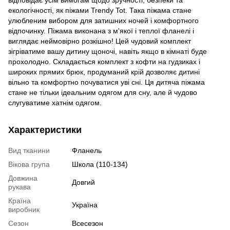
відповідає усім вимогам щодо зручності, безпеки та
екологічності, як піжами Trendy Tot. Така піжама стане
улюбленим вибором для затишних ночей і комфортного
відпочинку. Піжама виконана з м'якої і теплої фланелі і
виглядає неймовірно розкішно! Цей чудовий комплект
зігріватиме вашу дитину щоночі, навіть якщо в кімнаті буде
прохолодно. Складається комплект з кофти на гудзиках і
широких прямих брюк, продуманий крій дозволяє дитині
вільно та комфортно почуватися уві сні. Ця дитяча піжама
стане не тільки ідеальним одягом для сну, але й чудово
слугуватиме хатнім одягом.
Характеристики
Вид тканини
Фланель
Вікова група
Школа (110-134)
Довжина
Довгий
рукава
Країна
Україна
виробник
Сезон
Всесезон