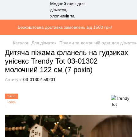
Безкоштовна доставка замовлень від 1500 грн!
Каталог
Для дівчаток
Піжами та домашній одяг для дівчаток
Дитяча піжама фланель на гудзиках
унісекс Trendy Tot 03-01302
молочний 122 см (7 років)
Артикул:
03-01302-59231
SALE
−50%