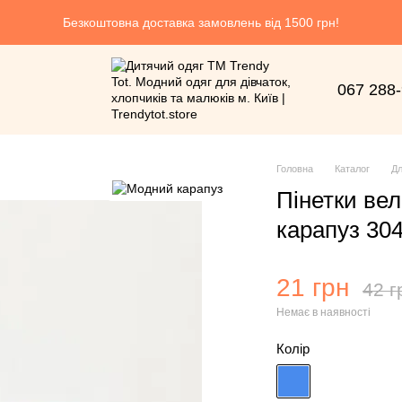
Безкоштовна доставка замовлень від 1500 грн!
067 288
Головна
Каталог
Дл
Пінетки ве
карапуз 30
21 грн
42 г
Немає в наявності
Колір