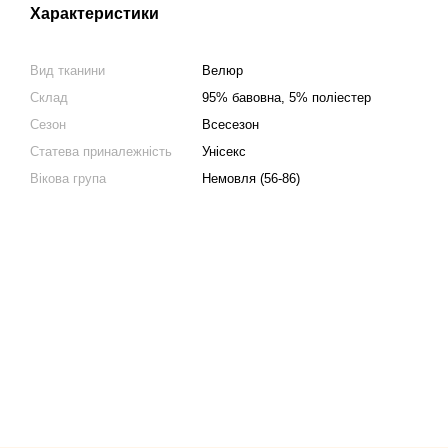
Характеристики
Вид тканини
Велюр
Склад
95% бавовна, 5% поліестер
Сезон
Всесезон
Статева приналежність
Унісекс
Вікова група
Немовля (56-86)