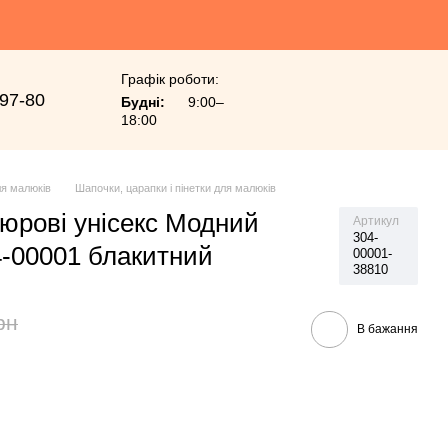
Графік роботи:
-97-80
Будні:
9:00–
18:00
я малюків
Шапочки, царапки і пінетки для малюків
люрові унісекс Модний
Артикул
304-
4-00001 блакитний
00001-
38810
рн
В бажання