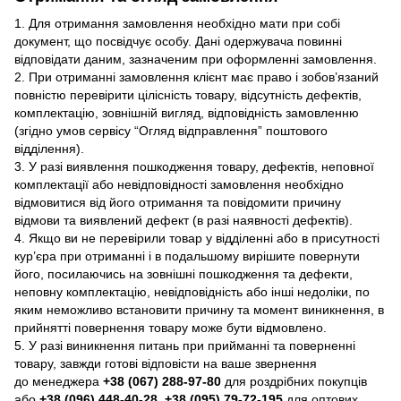
1. Для отримання замовлення необхідно мати при собі
документ, що посвідчує особу. Дані одержувача повинні
відповідати даним, зазначеним при оформленні замовлення.
2. При отриманні замовлення клієнт має право і зобов’язаний
повністю перевірити цілісність товару, відсутність дефектів,
комплектацію, зовнішній вигляд, відповідність замовленню
(згідно умов сервісу “Огляд відправлення” поштового
відділення).
3. У разі виявлення пошкодження товару, дефектів, неповної
комплектації або невідповідності замовлення необхідно
відмовитися від його отримання та повідомити причину
відмови та виявлений дефект (в разі наявності дефектів).
4. Якщо ви не перевірили товар у відділенні або в присутності
кур’єра при отриманні і в подальшому вирішите повернути
його, посилаючись на зовнішні пошкодження та дефекти,
неповну комплектацію, невідповідність або інші недоліки, по
яким неможливо встановити причину та момент виникнення, в
прийнятті повернення товару може бути відмовлено.
5. У разі виникнення питань при прийманні та поверненні
товару, завжди готові відповісти на ваше звернення
до менеджера
+38 (067) 288-97-80
для роздрібних покупців
або
+38 (096) 448-40-28, +38 (095) 79-72-195
для оптових