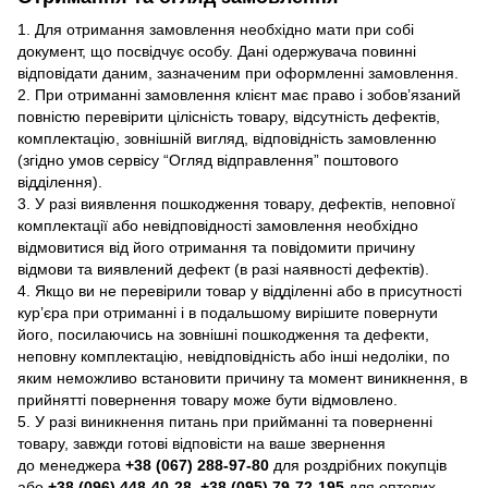
1. Для отримання замовлення необхідно мати при собі
документ, що посвідчує особу. Дані одержувача повинні
відповідати даним, зазначеним при оформленні замовлення.
2. При отриманні замовлення клієнт має право і зобов’язаний
повністю перевірити цілісність товару, відсутність дефектів,
комплектацію, зовнішній вигляд, відповідність замовленню
(згідно умов сервісу “Огляд відправлення” поштового
відділення).
3. У разі виявлення пошкодження товару, дефектів, неповної
комплектації або невідповідності замовлення необхідно
відмовитися від його отримання та повідомити причину
відмови та виявлений дефект (в разі наявності дефектів).
4. Якщо ви не перевірили товар у відділенні або в присутності
кур’єра при отриманні і в подальшому вирішите повернути
його, посилаючись на зовнішні пошкодження та дефекти,
неповну комплектацію, невідповідність або інші недоліки, по
яким неможливо встановити причину та момент виникнення, в
прийнятті повернення товару може бути відмовлено.
5. У разі виникнення питань при прийманні та поверненні
товару, завжди готові відповісти на ваше звернення
до менеджера
+38 (067) 288-97-80
для роздрібних покупців
або
+38 (096) 448-40-28, +38 (095) 79-72-195
для оптових