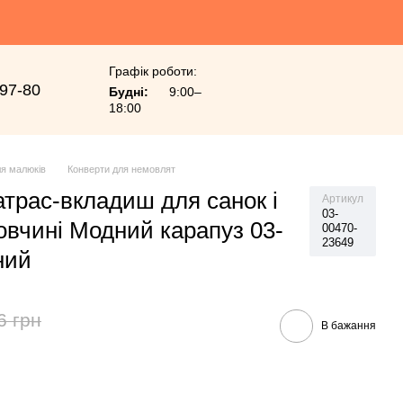
Графік роботи:
-97-80
Будні:
9:00–
18:00
я малюків
Конверти для немовлят
трас-вкладиш для санок і
Артикул
03-
овчині Модний карапуз 03-
00470-
23649
ний
6 грн
В бажання