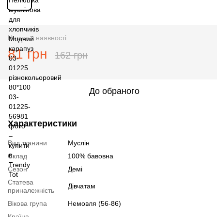
Немає в наявності
81 грн
162 грн
До обраного
Характеристики
Вид тканини
Муслін
Склад
100% бавовна
Сезон
Демі
Статева
Дівчатам
приналежність
Вікова група
Немовля (56-86)
Країна