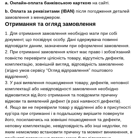
a. Онлайн-оплата банківською карткою
на сайті.
b. Оплата за реквізитами (IBAN)
після погодження деталей
замовлення з менеджером.
Отримання та огляд замовлення
1. Для отримання замовлення необхідно мати при собі
документ, що посвідчує особу. Дані одержувача повинні
відповідати даним, зазначеним при оформленні замовлення.
2. При отриманні замовлення клієнт має право і зобов’язаний
повністю перевірити цілісність товару, відсутність дефектів,
комплектацію, зовнішній вигляд, відповідність замовленню
(згідно умов сервісу “Огляд відправлення” поштового
відділення).
3. У разі виявлення пошкодження товару, дефектів, неповної
комплектації або невідповідності замовлення необхідно
відмовитися від його отримання та повідомити причину
відмови та виявлений дефект (в разі наявності дефектів).
4. Якщо ви не перевірили товар у відділенні або в присутності
кур’єра при отриманні і в подальшому вирішите повернути
його, посилаючись на зовнішні пошкодження та дефекти,
неповну комплектацію, невідповідність або інші недоліки, по
яким неможливо встановити причину та момент виникнення, в