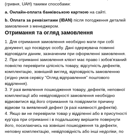
(гривня, UAH) такими способами:
a. Онлайн-оплата банківською карткою
на сайті.
b. Оплата за реквізитами (IBAN)
після погодження деталей
замовлення з менеджером.
Отримання та огляд замовлення
1. Для отримання замовлення необхідно мати при собі
документ, що посвідчує особу. Дані одержувача повинні
відповідати даним, зазначеним при оформленні замовлення.
2. При отриманні замовлення клієнт має право і зобов’язаний
повністю перевірити цілісність товару, відсутність дефектів,
комплектацію, зовнішній вигляд, відповідність замовленню
(згідно умов сервісу “Огляд відправлення” поштового
відділення).
3. У разі виявлення пошкодження товару, дефектів, неповної
комплектації або невідповідності замовлення необхідно
відмовитися від його отримання та повідомити причину
відмови та виявлений дефект (в разі наявності дефектів).
4. Якщо ви не перевірили товар у відділенні або в присутності
кур’єра при отриманні і в подальшому вирішите повернути
його, посилаючись на зовнішні пошкодження та дефекти,
неповну комплектацію, невідповідність або інші недоліки, по