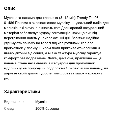
Опис
Муслінова панама для хлопчика (3–12 міс) Trendy Tot 03-
01486 Панама з високоякісного мусліну — ідеальний вибір для
малюків, які активно пізнають світ. Двошаровий натуральний
матеріал забезпечує чудову вентиляцію, захищаючи від
перегрівання навіть у найспекотніші дні. Зав’язки надійно
утримують панаму на голові під час рухливих ігор або
прогулянок у візочку. Широкі поля прикривають обличчя й
шийку дитини від сонця, а м’яка текстура мусліну гарантує
комфорт без подразнень. Легка, дихаюча, практична — ця
панама стане незамінним аксесуаром для прогулянок,
відпочинку на природі чи подорожей.Обираючи цю панаму, ви
даруєте своїй дитині турботу, комфорт і затишок у кожному
русі.
Характеристики
Вид тканини
Муслін
Склад
100% бавовна