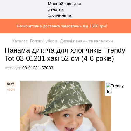
Безкоштовна доставка замовлень від 1500 грн!
Каталог
Головні убори
Дитячі панами та капелюхи
Панама дитяча для хлопчиків Trendy
Tot 03-01231 хакі 52 см (4-6 років)
Артикул:
03-01231-57683
NEW
−50%