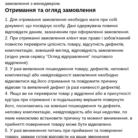
замовлення з менеджером.
Отримання та огляд замовлення
1. Для отримання замовлення необхідно мати при собі
документ, що посвідчує особу. Дані одержувача повинні
відповідати даним, зазначеним при оформленні замовлення.
2. При отриманні замовлення клієнт має право і зобов’язаний
повністю перевірити цілісність товару, відсутність дефектів,
комплектацію, зовнішній вигляд, відповідність замовленню
(згідно умов сервісу “Огляд відправлення” поштового
відділення).
3. У разі виявлення пошкодження товару, дефектів, неповної
комплектації або невідповідності замовлення необхідно
відмовитися від його отримання та повідомити причину
відмови та виявлений дефект (в разі наявності дефектів).
4. Якщо ви не перевірили товар у відділенні або в присутності
кур’єра при отриманні і в подальшому вирішите повернути
його, посилаючись на зовнішні пошкодження та дефекти,
неповну комплектацію, невідповідність або інші недоліки, по
яким неможливо встановити причину та момент виникнення, в
прийнятті повернення товару може бути відмовлено.
5. У разі виникнення питань при прийманні та поверненні
товару, завжди готові відповісти на ваше звернення