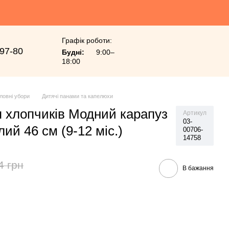
Графік роботи:
-97-80
Будні:
9:00–
18:00
ловні убори
Дитячі панами та капелюхи
 хлопчиків Модний карапуз
Артикул
03-
лий 46 см (9-12 міс.)
00706-
14758
4 грн
В бажання