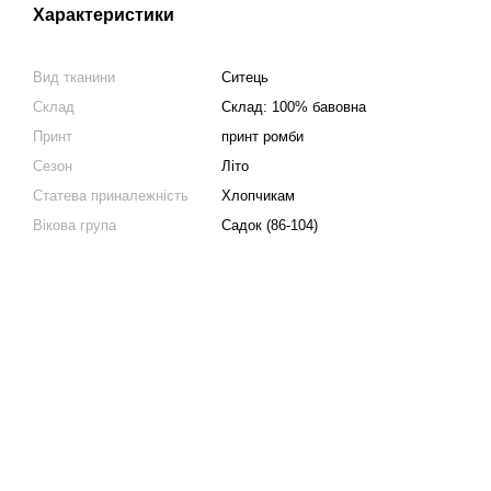
Характеристики
Вид тканини
Ситець
Склад
Склад: 100% бавовна
Принт
принт ромби
Сезон
Літо
Статева приналежність
Хлопчикам
Вікова група
Садок (86-104)