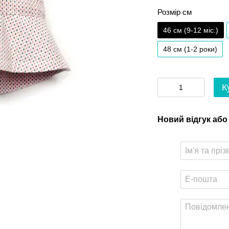
Розмір см
46 см (9-12 міс.)
48 см (1-2 роки)
К
Новий відгук або