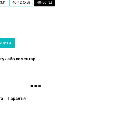
 (M)
40-42 (XS)
48-50 (L)
упити
гук або коментар
та
Гарантія