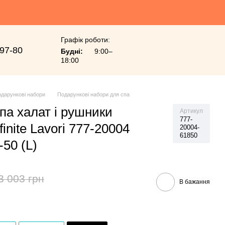
Графік роботи:
-97-80
Будні:
9:00–
18:00
дарункові набори
Подарункові набори для спа
па халат і рушники
Артикул
777-
finite Lavori 777-20004
20004-
61850
50 (L)
3 003 грн
В бажання