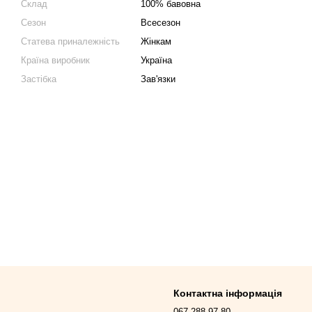
Склад
100% бавовна
Сезон
Всесезон
Статева приналежність
Жінкам
Країна виробник
Україна
Застібка
Зав'язки
Контактна інформація
067 288-97-80