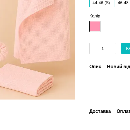
44-46 (S)
46-48
Колір
К
Опис
Новий від
Доставка
Опла